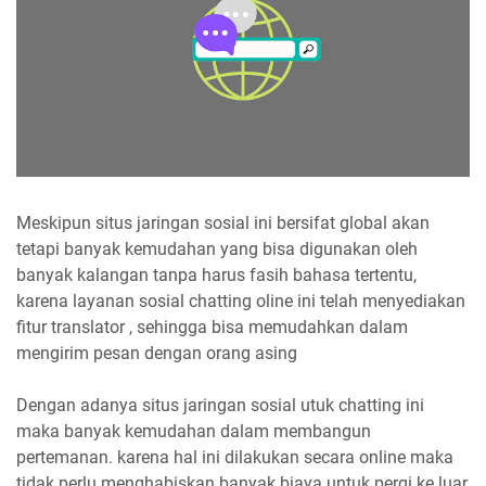
Meskipun situs jaringan sosial ini bersifat global akan
tetapi banyak kemudahan yang bisa digunakan oleh
banyak kalangan tanpa harus fasih bahasa tertentu,
karena layanan sosial chatting oline ini telah menyediakan
fitur translator , sehingga bisa memudahkan dalam
mengirim pesan dengan orang asing
Dengan adanya situs jaringan sosial utuk chatting ini
maka banyak kemudahan dalam membangun
pertemanan. karena hal ini dilakukan secara online maka
tidak perlu menghabiskan banyak biaya untuk pergi ke luar