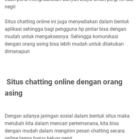
negri
Situs chatting online ini juga menyediakan dalam bentuk
aplikasi sehingga bagi pengguna hp pintar bisa dengan
mudah untuk mengaksesnya. Sehingga komunikasi
dengan orang asing bisa lebih mudah untuk dilakukan
dimanapun
Situs chatting online dengan orang
asing
Dengan adanya jaringan sosial dalam bentuk situs maka
merubah kita dalam mencari pertemanana, kita bisa
dengan mudah dalam mengirim pesan chatting secara
online tanpa harus keluar negri