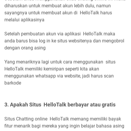
diharuskan untuk membuat akun lebih dulu, namun
sayangnya untuk membuat akun di HelloTalk harus
melalui aplikasinya
Setelah pembuatan akun via aplikasi HelloTalk maka
anda barus bisa log in ke situs websitenya dan mengobrol
dengan orang asing
Yang menariknya lagi untuk cara menggunakan situs
HelloTalk memiliki kemiripan seperti kita akan
menggunakan whatsapp via website, jadi harus scan
barkode
3. Apakah Situs HelloTalk berbayar atau gratis
Situs Chatting online HelloTalk memang memiliki bayak
fitur menarik bagi mereka yang ingin belajar bahasa asing