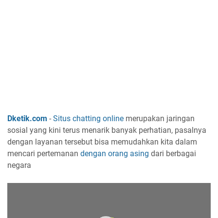
Dketik.com
-
Situs chatting online
merupakan jaringan
sosial yang kini terus menarik banyak perhatian, pasalnya
dengan layanan tersebut bisa memudahkan kita dalam
mencari pertemanan
dengan orang asing
dari berbagai
negara