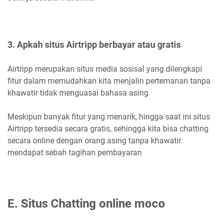
3. Apkah situs Airtripp berbayar atau gratis
Airtripp merupakan situs media sosisal yang dilengkapi
fitur dalam memudahkan kita menjalin pertemanan tanpa
khawatir tidak menguasai bahasa asing
Meskipun banyak fitur yang menarik, hingga saat ini situs
Airtripp tersedia secara gratis, sehingga kita bisa chatting
secara online dengan orang asing tanpa khawatir
mendapat sebah tagihan pembayaran
E. Situs Chatting online moco