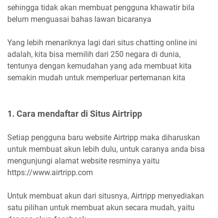
sehingga tidak akan membuat pengguna khawatir bila
belum menguasai bahas lawan bicaranya
Yang lebih menariknya lagi dari situs chatting online ini
adalah, kita bisa memilih dari 250 negara di dunia,
tentunya dengan kemudahan yang ada membuat kita
semakin mudah untuk memperluar pertemanan kita
1. Cara mendaftar di Situs Airtripp
Setiap pengguna baru website Airtripp maka diharuskan
untuk membuat akun lebih dulu, untuk caranya anda bisa
mengunjungi alamat website resminya yaitu
https://www.airtripp.com
Untuk membuat akun dari situsnya, Airtripp menyediakan
satu pilihan untuk membuat akun secara mudah, yaitu