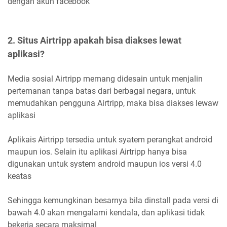
dengan akun facebook
2. Situs Airtripp apakah bisa diakses lewat
aplikasi?
Media sosial Airtripp memang didesain untuk menjalin
pertemanan tanpa batas dari berbagai negara, untuk
memudahkan pengguna Airtripp, maka bisa diakses lewaw
aplikasi
Aplikais Airtripp tersedia untuk syatem perangkat android
maupun ios. Selain itu aplikasi Airtripp hanya bisa
digunakan untuk system android maupun ios versi 4.0
keatas
Sehingga kemungkinan besarnya bila dinstall pada versi di
bawah 4.0 akan mengalami kendala, dan aplikasi tidak
bekerja secara maksimal