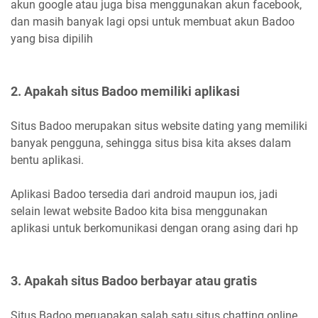
akun google atau juga bisa menggunakan akun facebook,
dan masih banyak lagi opsi untuk membuat akun Badoo
yang bisa dipilih
2. Apakah situs Badoo memiliki aplikasi
Situs Badoo merupakan situs website dating yang memiliki
banyak pengguna, sehingga situs bisa kita akses dalam
bentu aplikasi.
Aplikasi Badoo tersedia dari android maupun ios, jadi
selain lewat website Badoo kita bisa menggunakan
aplikasi untuk berkomunikasi dengan orang asing dari hp
3. Apakah situs Badoo berbayar atau gratis
Situs Badoo meruapakan salah satu situs chatting online