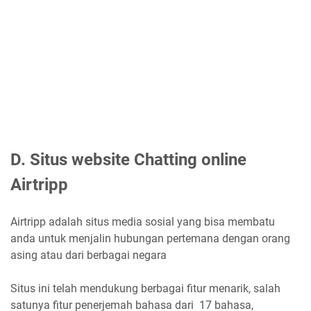
D. Situs website Chatting online
Airtripp
Airtripp adalah situs media sosial yang bisa membatu
anda untuk menjalin hubungan pertemana dengan orang
asing atau dari berbagai negara
Situs ini telah mendukung berbagai fitur menarik, salah
satunya fitur penerjemah bahasa dari 17 bahasa,