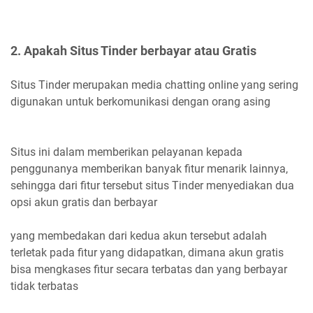
2. Apakah Situs Tinder berbayar atau Gratis
Situs Tinder merupakan media chatting online yang sering
digunakan untuk berkomunikasi dengan orang asing
Situs ini dalam memberikan pelayanan kepada
penggunanya memberikan banyak fitur menarik lainnya,
sehingga dari fitur tersebut situs Tinder menyediakan dua
opsi akun gratis dan berbayar
yang membedakan dari kedua akun tersebut adalah
terletak pada fitur yang didapatkan, dimana akun gratis
bisa mengkases fitur secara terbatas dan yang berbayar
tidak terbatas