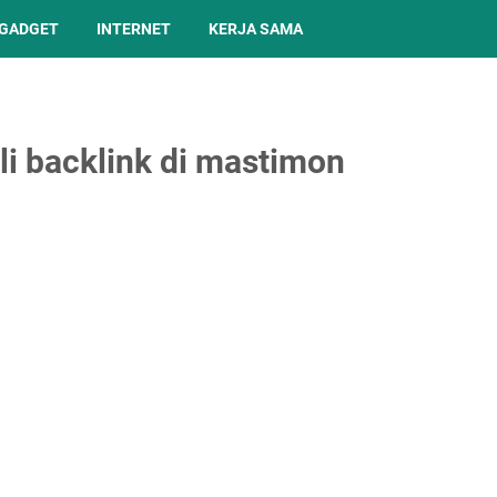
GADGET
INTERNET
KERJA SAMA
 backlink di mastimon